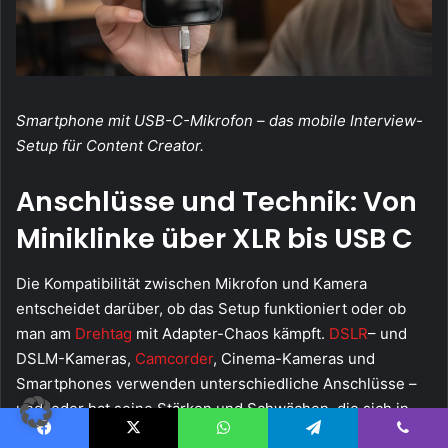
Smartphone mit USB-C-Mikrofon – das mobile Interview-
Setup für Content Creator.
Anschlüsse und Technik: Von
Miniklinke über XLR bis USB C
Die Kompatibilität zwischen Mikrofon und Kamera
entscheidet darüber, ob das Setup funktioniert oder ob
man am
Drehtag
mit Adapter-Chaos kämpft.
DSLR
– und
DSLM-Kameras,
Camcorder
, Cinema-Kameras und
Smartphones verwenden unterschiedliche Anschlüsse –
und jeder hat seine Stärken und Schwächen, die sich in
der
Bildkomposition und der bewussten Gestaltung des
Facebook
X
WhatsApp
Telegram
Viber