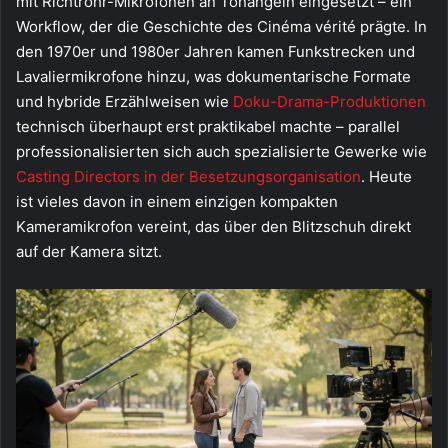
mit Richtrohr-Mikrofonen an Tonangeln eingesetzt – ein
Workflow, der die Geschichte des Cinéma vérité prägte. In
den 1970er und 1980er Jahren kamen Funkstrecken und
Lavaliermikrofone hinzu, was dokumentarische Formate
und hybride Erzählweisen wie
Doku-Drama-Produktionen
technisch überhaupt erst praktikabel machte – parallel
professionalisierten sich auch spezialisierte Gewerke wie
Casting Directors in der Besetzungsorganisation
. Heute
ist vieles davon in einem einzigen kompakten
Kameramikrofon vereint, das über den Blitzschuh direkt
auf der Kamera sitzt.