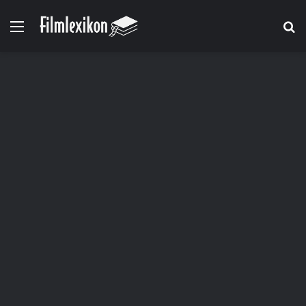
Menü
S