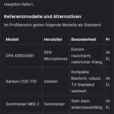
Hauptton liefert.
Referenzmodelle und Alternativen
Im Profibereich gelten folgende Modelle als Standard:
Modell
Hersteller
Besonderheit
Prei
Extrem
DPA
Ab c
DPA 4060/4061
rauscharm,
Microphones
EUR
natürlicher Klang
Kompakte
Bauform, robust,
Ab c
Sanken COS-11D
Sanken
TV-Standard
EUR
weltweit
Sehr klein,
Ab c
Sennheiser MKE 2
Sennheiser
widerstandsfähig
EUR