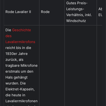
Gutes Preis-
Leistungs-
Ab c
Rode Lavalier II
Rode
Verhältnis, inkl.
EUR
Windschutz
Die
Geschichte
des
Lavaliermikrofons
reicht bis in die
1930er Jahre
zurück, als
tragbare Mikrofone
erstmals um den
Hals gehängt
wurden. Die
Elektret-Kapseln,
die heute in
Lavaliermikrofonen