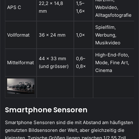
22,2 × 14,8
1,5–
APS C
Webvideo,
mm
1,6×
Alltagsfotografie
Spielfilm,
Vollformat
36 × 24 mm
1,0×
Werbung,
Musikvideo
High-End-Foto,
44 × 33 mm
0,6–
Mittelformat
Mode, Fine Art,
(und grösser)
0,8×
Cinema
Smartphone Sensoren
Smartphone Sensoren sind die mit Abstand am häufigsten
genutzten Bildsensoren der Welt, aber gleichzeitig die
kleinsten. Typische Größen liegen zwischen 1/2,55 Zoll