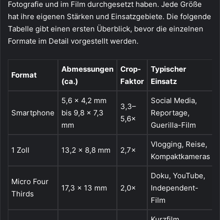
Fotografie und im Film durchgesetzt haben. Jede Größe
hat ihre eigenen Stärken und Einsatzgebiete. Die folgende
Tabelle gibt einen ersten Überblick, bevor die einzelnen
Formate im Detail vorgestellt werden.
Abmessungen
Crop-
Typischer
Format
(ca.)
Faktor
Einsatz
5,6 × 4,2 mm
Social Media,
3,3–
Smartphone
bis 9,8 × 7,3
Reportage,
5,6×
mm
Guerilla-Film
Vlogging, Reise,
1 Zoll
13,2 × 8,8 mm
2,7×
Kompaktkameras
Doku, YouTube,
Micro Four
17,3 × 13 mm
2,0×
Independent-
Thirds
Film
Kurzfilm,