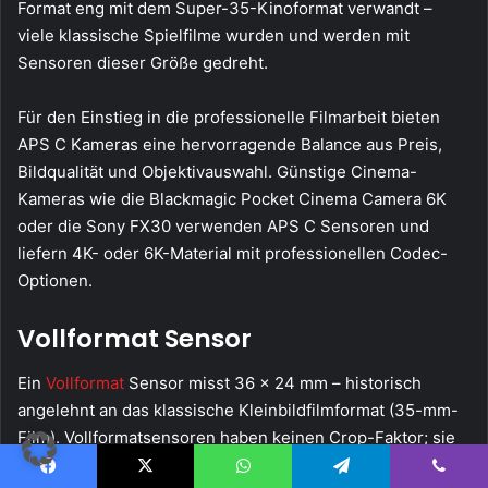
Format eng mit dem Super-35-Kinoformat verwandt –
viele klassische Spielfilme wurden und werden mit
Sensoren dieser Größe gedreht.
Für den Einstieg in die professionelle Filmarbeit bieten
APS C Kameras eine hervorragende Balance aus Preis,
Bildqualität und Objektivauswahl. Günstige Cinema-
Kameras wie die Blackmagic Pocket Cinema Camera 6K
oder die Sony FX30 verwenden APS C Sensoren und
liefern 4K- oder 6K-Material mit professionellen Codec-
Optionen.
Vollformat Sensor
Ein
Vollformat
Sensor misst 36 × 24 mm – historisch
angelehnt an das klassische Kleinbildfilmformat (35-mm-
Film). Vollformatsensoren haben keinen Crop-Faktor; sie
bilden den Referenzmassstab, an dem alle anderen
Facebook
X
WhatsApp
Telegram
Viber