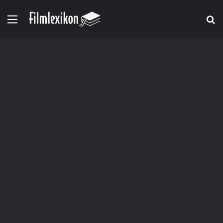
Menü
S