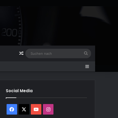
Zufälliger Artikel
Suchen
nach
Sidebar
Social Media
Facebook
X
YouTube
Instagram