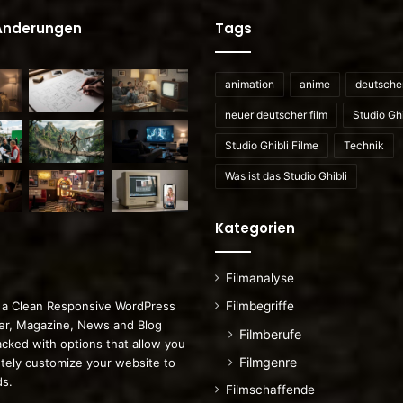
 Änderungen
Tags
animation
anime
deutscher
neuer deutscher film
Studio Ghi
Studio Ghibli Filme
Technik
Was ist das Studio Ghibli
Kategorien
Filmanalyse
Filmbegriffe
 a Clean Responsive WordPress
r, Magazine, News and Blog
Filmberufe
cked with options that allow you
Filmgenre
tely customize your website to
ds.
Filmschaffende