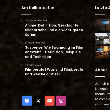
Am beliebtesten
Letzte
26. November 2021
Anime: Definition, Geschichte,
Bildsprache und die wichtigsten
Serien
6. Dezember 2021
Suspense: Wie Spannung im Film
entsteht – Definition, Beispiele
und Techniken
14. April 2022
Filmberufe | Was sind Filmberufe
About
und welche gibt es?
Jannah is
Newspape
theme. Pa
to comple
Facebook
X
YouTube
Instagram
your nee