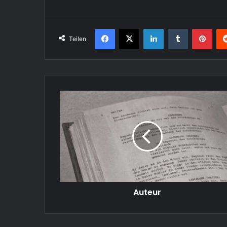
Facebook
X
LinkedIn
Tumblr
Pint
Teilen
Auteur
Auteur