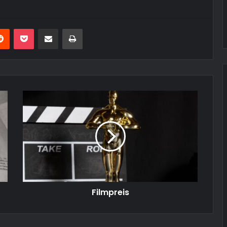
erest
Reddit
Pocket
Teile per E-Mail
Drucken
Filmpreis
Filmpreis