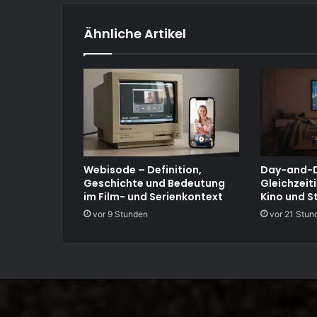
Ähnliche Artikel
Webisode – Definition,
Day-and-D
Geschichte und Bedeutung
Gleichzeit
im Film- und Serienkontext
Kino und S
vor 9 Stunden
vor 21 Stun