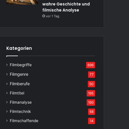
wahre Geschichte und
filmische Analyse
vor 1 Tag
Kategorien
Filmbegriffe
696
Filmgenre
77
Filmberufe
50
Filmtitel
195
Filmanalyse
190
Filmtechnik
68
Filmschaffende
14