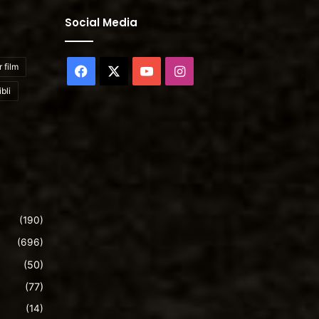
Social Media
 film
Facebook
X
YouTube
Instagram
bli
(190)
(696)
(50)
(77)
(14)