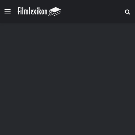
Menü
S