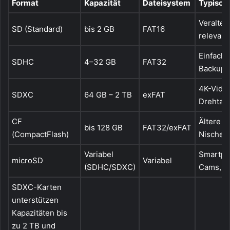
Format
Kapazität
Dateisystem
Typische
Veraltet
SD (Standard)
bis 2 GB
FAT16
relevant
Einfache
SDHC
4–32 GB
FAT32
Backup-
4K-Video
SDXC
64 GB – 2 TB
exFAT
Drehtag
CF
Ältere P
bis 128 GB
FAT32/exFAT
(CompactFlash)
Nische
Variabel
Smartph
microSD
Variabel
(SDHC/SDXC)
Cams, D
SDXC-Karten
unterstützen
Kapazitäten bis
zu 2 TB und