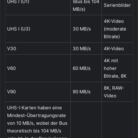
UHS I (U1)
(Bus bis 104
Serienbilder
MB/s)
4K-Video
UHS I (U3)
30 MB/s
(moderate
Bitrate)
V30
30 MB/s
4K-Video
4K mit
V60
60 MB/s
hoher
Bitrate, 8K
8K, RAW-
V90
90 MB/s
Video
UHS-I Karten haben eine
Mindest-Übertragungsrate
von 10 MB/s, wobei der Bus
theoretisch bis 104 MB/s