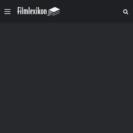
Menü
S