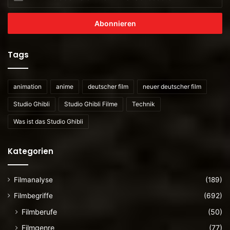
sie
ihre
E-
Mailadresse
ein
Tags
animation
anime
deutscher film
neuer deutscher film
Studio Ghibli
Studio Ghibli Filme
Technik
Was ist das Studio Ghibli
Kategorien
Filmanalyse
(189)
Filmbegriffe
(692)
Filmberufe
(50)
Filmgenre
(77)