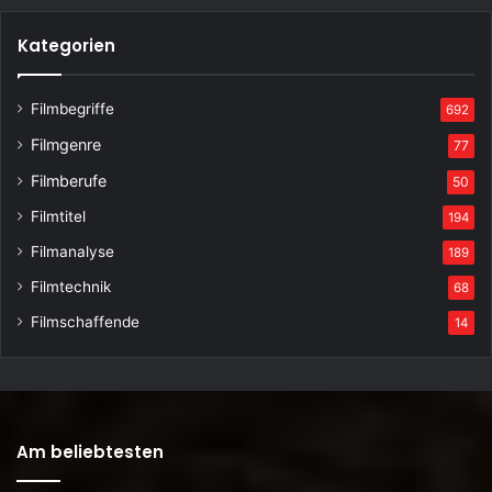
Kategorien
Filmbegriffe
692
Filmgenre
77
Filmberufe
50
Filmtitel
194
Filmanalyse
189
Filmtechnik
68
Filmschaffende
14
Am beliebtesten