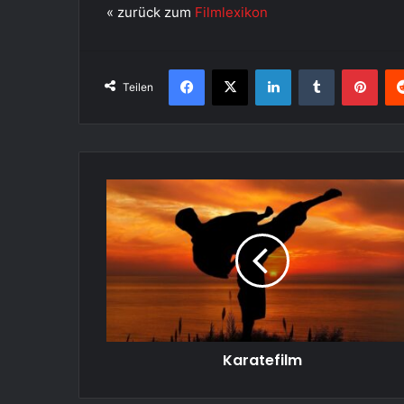
« zurück zum
Filmlexikon
Facebook
X
LinkedIn
Tumblr
Pint
Teilen
Karatefilm
Karatefilm