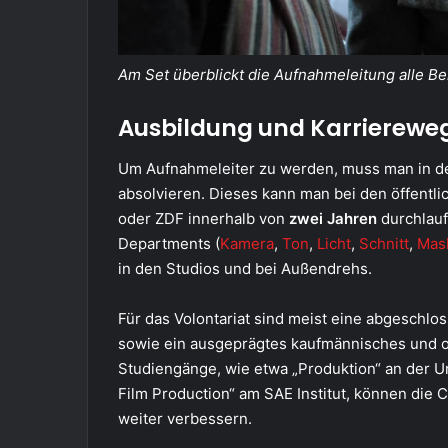
Am Set überblickt die Aufnahmeleitung alle B
Ausbildung und Karrierewe
Um Aufnahmeleiter zu werden, muss man in de
absolvieren. Dieses kann man bei den öffentl
oder ZDF innerhalb von
zwei Jahren
durchlauf
Departments (
Kamera
,
Ton
,
Licht
,
Schnitt
,
Mas
in den Studios und bei Außendrehs.
Für das Volontariat sind meist eine abgeschl
sowie ein ausgeprägtes kaufmännisches und or
Studiengänge, wie etwa „Produktion“ an der Un
Film Production“ am SAE Institut, können die 
weiter verbessern.