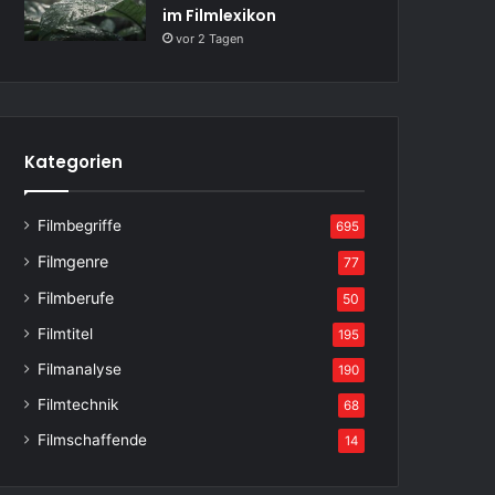
im Filmlexikon
vor 2 Tagen
Kategorien
Filmbegriffe
695
Filmgenre
77
Filmberufe
50
Filmtitel
195
Filmanalyse
190
Filmtechnik
68
Filmschaffende
14