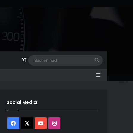
Zufälliger Artikel
Suchen
nach
Sidebar
Social Media
Facebook
X
YouTube
Instagram