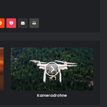
erest
Reddit
Pocket
Teile per E-Mail
Drucken
Kameradrohne
Kameradrohne