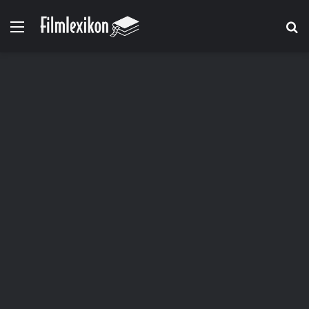
Menü
S