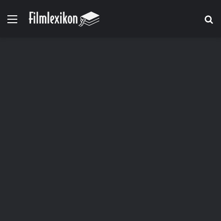
Menü
S