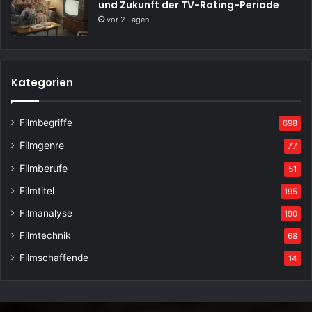
und Zukunft der TV-Rating-Periode
vor 2 Tagen
Kategorien
Filmbegriffe
698
Filmgenre
77
Filmberufe
51
Filmtitel
195
Filmanalyse
190
Filmtechnik
68
Filmschaffende
14