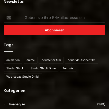
Newsletter
Geben
sie
ihre
E-
Mailadresse
ein
Tags
animation
anime
deutscher film
neuer deutscher film
Studio Ghibli
Studio Ghibli Filme
Technik
Was ist das Studio Ghibli
Kategorien
Filmanalyse
(190)