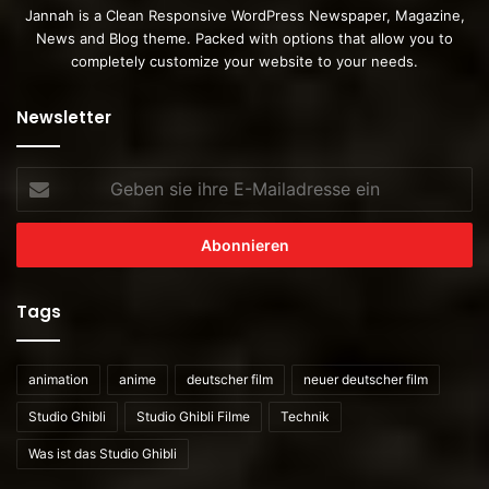
Jannah is a Clean Responsive WordPress Newspaper, Magazine,
News and Blog theme. Packed with options that allow you to
completely customize your website to your needs.
Newsletter
Geben
sie
ihre
E-
Mailadresse
ein
Tags
animation
anime
deutscher film
neuer deutscher film
Studio Ghibli
Studio Ghibli Filme
Technik
Was ist das Studio Ghibli