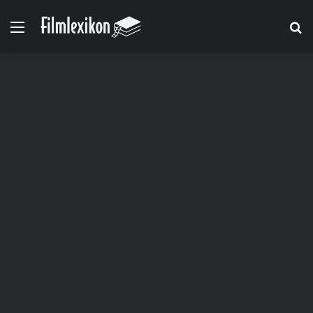
Menü
S