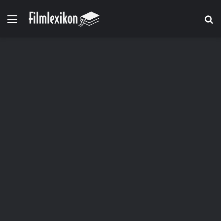
Menü
S