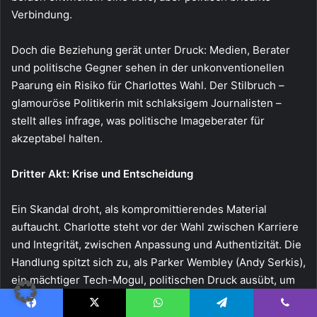
Verbindung.
Doch die Beziehung gerät unter Druck: Medien, Berater
und politische Gegner sehen in der unkonventionellen
Paarung ein Risiko für Charlottes Wahl. Der Stilbruch –
glamouröse Politikerin mit schlaksigem Journalisten –
stellt alles infrage, was politische Imageberater für
akzeptabel halten.
Dritter Akt: Krise und Entscheidung
Ein Skandal droht, als kompromittierendes Material
auftaucht. Charlotte steht vor der Wahl zwischen Karriere
und Integrität, zwischen Anpassung und Authentizität. Die
Handlung spitzt sich zu, als Parker Wembley (Andy Serkis),
ein mächtiger Tech-Mogul, politischen Druck ausübt, um
Charlottes Klimainitiative zu torpedieren.
Facebook
X
WhatsApp
Telegram
Viber