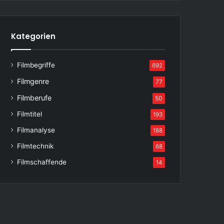
Kategorien
Filmbegriffe
692
Filmgenre
77
Filmberufe
50
Filmtitel
193
Filmanalyse
188
Filmtechnik
68
Filmschaffende
14