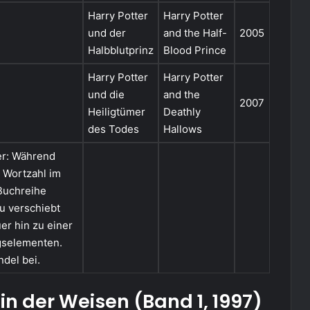
Harry Potter
Harry Potter
und der
and the Half-
2005
Halbblutprinz
Blood Prince
Harry Potter
Harry Potter
und die
and the
2007
Heiligtümer
Deathly
des Todes
Hallows
er: Während
e Wortzahl im
Buchreihe
zu verschiebt
er hin zu einer
gselementen.
del bei.
in der Weisen (Band 1, 1997)