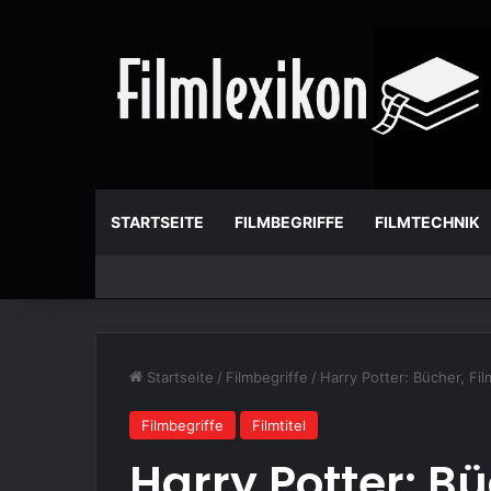
STARTSEITE
FILMBEGRIFFE
FILMTECHNIK
Startseite
/
Filmbegriffe
/
Harry Potter: Bücher, Fi
Filmbegriffe
Filmtitel
Harry Potter: Bü