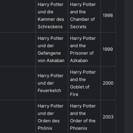
Harry Potter
Harry Potter
und die
and the
1998
Kammer des
Chamber of
Schreckens
Secrets
Harry Potter
Harry Potter
und der
and the
1999
Gefangene
Prisoner of
von Askaban
Azkaban
Harry Potter
Harry Potter
and the
und der
2000
Goblet of
Feuerkelch
Fire
Harry Potter
Harry Potter
und der
and the
2003
Orden des
Order of the
Phönix
Phoenix