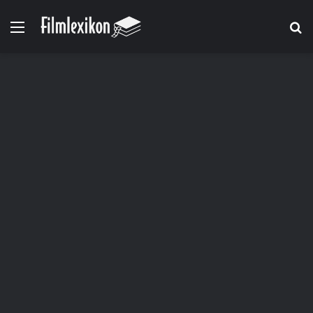
Menü
S