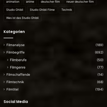
animation
anime
deutscher film
neuer deutscher film
Studio Ghibli
Studio Ghibli Filme
Technik
Was ist das Studio Ghibli
Kategorien
Filmanalyse
(189)
Filmbegriffe
(692)
Filmberufe
(50)
Filmgenre
(77)
Filmschaffende
(14)
Filmtechnik
(68)
Filmtitel
(194)
Social Media