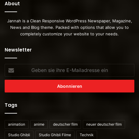
About
Jannah is a Clean Responsive WordPress Newspaper, Magazine,
News and Blog theme. Packed with options that allow you to
completely customize your website to your needs.
Newsletter
Geben
sie
ihre
E-
Mailadresse
ein
Tags
animation
anime
deutscher film
neuer deutscher film
Studio Ghibli
Studio Ghibli Filme
Technik