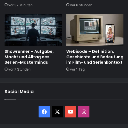
vor 37 Minuten
vor 6 Stunden
Showrunner – Aufgabe,
Webisode – Definition,
Macht und Alltag des
Geschichte und Bedeutung
Serien-Masterminds
im Film- und Serienkontext
vor 7 Stunden
vor 1 Tag
Social Media
Facebook
X
YouTube
Instagram