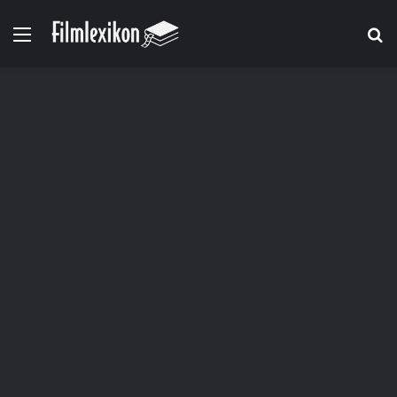
Menü
S