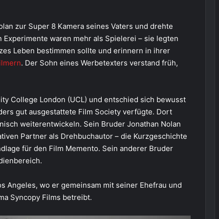
Nolan zur Super 8 Kamera seines Vaters und drehte
n Experimente waren mehr als Spielerei – sie legten
nzes Leben bestimmen sollte und erinnern in ihrer
ilmern
. Der Sohn eines Werbetexters verstand früh,
sity College London (UCL) und entschied sich bewusst
nders gut ausgestattete Film Society verfügte. Dort
hnisch weiterentwickeln. Sein Bruder Jonathan Nolan
ativen Partner als Drehbuchautor – die Kurzgeschichte
ndlage für den Film Memento. Sein anderer Bruder
dienbereich.
Los Angeles, wo er gemeinsam mit seiner Ehefrau und
a Syncopy Films betreibt.