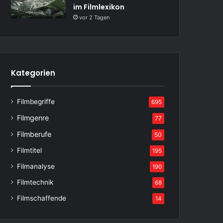
im Filmlexikon
vor 2 Tagen
Kategorien
Filmbegriffe
695
Filmgenre
77
Filmberufe
50
Filmtitel
195
Filmanalyse
190
Filmtechnik
68
Filmschaffende
14