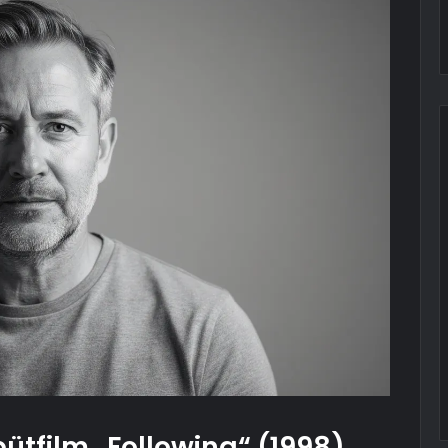
ütfilm „Following“ (1998)