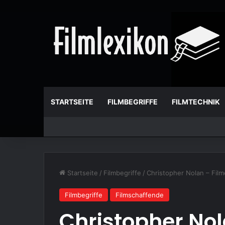
STARTSEITE
FILMBEGRIFFE
FILMTECHNIK
Startseite
/
Filmbegriffe
/
Christopher Nolan – Fil
Filmbegriffe
Filmschaffende
Christopher Nola