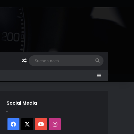
Zufälliger Artikel
Suchen
nach
Sidebar
Social Media
Facebook
X
YouTube
Instagram