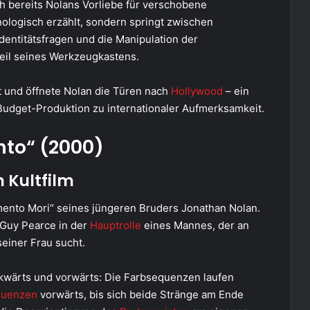
h bereits Nolans Vorliebe für verschobene
ologisch erzählt, sondern springt zwischen
dentitätsfragen und die Manipulation der
il seines Werkzeugkastens.
t und öffnete Nolan die Türen nach
Hollywood
– ein
dget-Produktion zu internationaler Aufmerksamkeit.
to“ (2000)
 Kultfilm
ento Mori“ seines jüngeren Bruders Jonathan Nolan.
 Guy Pearce in der
Hauptrolle
eines Mannes, der an
einer Frau sucht.
kwärts und vorwärts: Die Farbsequenzen laufen
quenzen
vorwärts, bis sich beide Stränge am Ende