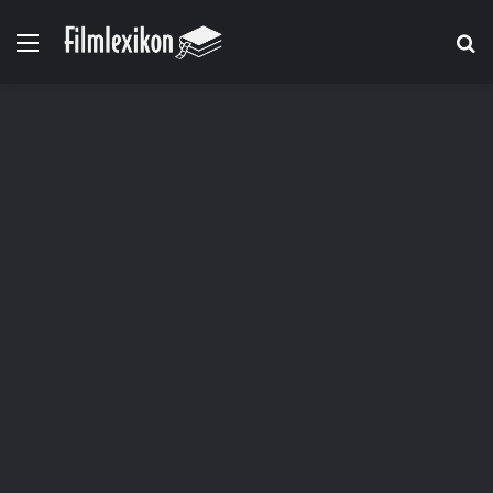
Menü
S