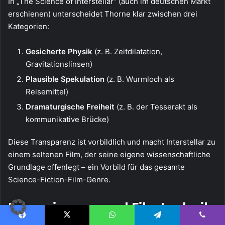
In „The Science of Interstellar“ (auch im deutschen Markt
erschienen) unterscheidet Thorne klar zwischen drei
Kategorien:
Gesicherte Physik
(z. B. Zeitdilatation,
Gravitationslinsen)
Plausible Spekulation
(z. B. Wurmloch als
Reisemittel)
Dramaturgische Freiheit
(z. B. der Tesserakt als
kommunikative Brücke)
Diese Transparenz ist vorbildlich und macht Interstellar zu
einem seltenen Film, der seine eigene wissenschaftliche
Grundlage offenlegt – ein Vorbild für das gesamte
Science-Fiction-Film-Genre.
Inszenierung und Filmtechnik:
Facebook
X
WhatsApp
Telegram
Viber