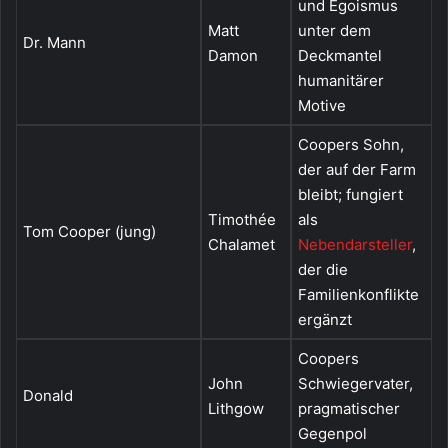
und Egoismus
Matt
unter dem
Dr. Mann
Damon
Deckmantel
humanitärer
Motive
Coopers Sohn,
der auf der Farm
bleibt; fungiert
Timothée
als
Tom Cooper (jung)
Chalamet
Nebendarsteller
,
der die
Familienkonflikte
ergänzt
Coopers
John
Schwiegervater,
Donald
Lithgow
pragmatischer
Gegenpol