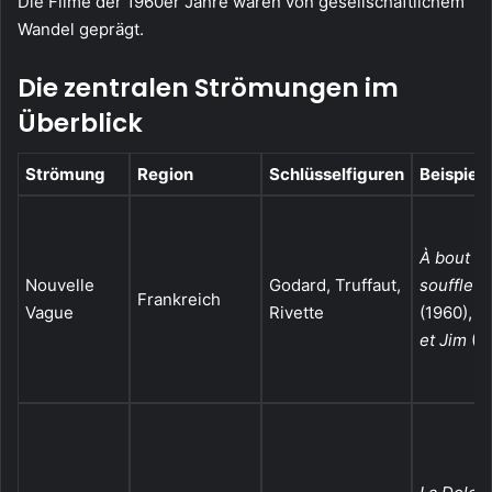
Die Filme der 1960er Jahre waren von gesellschaftlichem
Wandel geprägt.
Die zentralen Strömungen im
Überblick
Strömung
Region
Schlüsselfiguren
Beispielf
À bout d
Nouvelle
Godard, Truffaut,
souffle
Frankreich
Vague
Rivette
(1960),
J
et Jim
(1