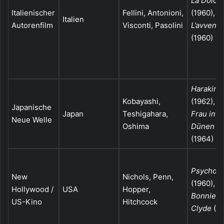
La Dolce 
Italienischer
Fellini, Antonioni,
(1960),
Italien
Autorenfilm
Visconti, Pasolini
L’avventu
(1960)
Harakiri
Kobayashi,
(1962),
D
Japanische
Japan
Teshigahara,
Frau in d
Neue Welle
Oshima
Dünen
(1964)
Psycho
New
Nichols, Penn,
(1960),
Hollywood /
USA
Hopper,
Bonnie a
US-Kino
Hitchcock
Clyde
(19