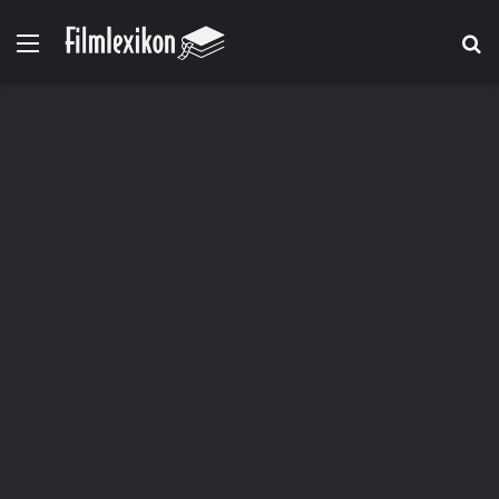
Menü
S