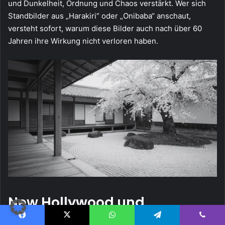
und Dunkelheit, Ordnung und Chaos verstärkt. Wer sich
Standbilder aus „Harakiri“ oder „Onibaba“ anschaut,
versteht sofort, warum diese Bilder auch nach über 60
Jahren ihre Wirkung nicht verloren haben.
New Hollywood und
psychologischer Thriller: Von
Facebook
X
WhatsApp
Telegram
Viber