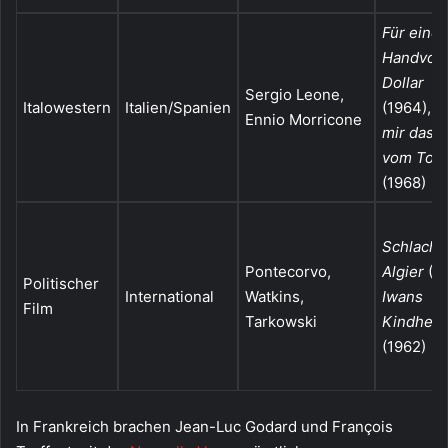
Für eine
Handvoll
Dollar
Sergio Leone,
Italowestern
Italien/Spanien
(1964),
S
Ennio Morricone
mir das L
vom Tod
(1968)
Schlacht
Pontecorvo,
Algier
(19
Politischer
International
Watkins,
Iwans
Film
Tarkowski
Kindheit
(1962)
In Frankreich brachen Jean-Luc Godard und François