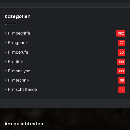
Kategorien
Filmbegriffe
692
Filmgenre
77
Filmberufe
50
Filmtitel
194
Filmanalyse
189
Filmtechnik
68
Filmschaffende
14
Am beliebtesten