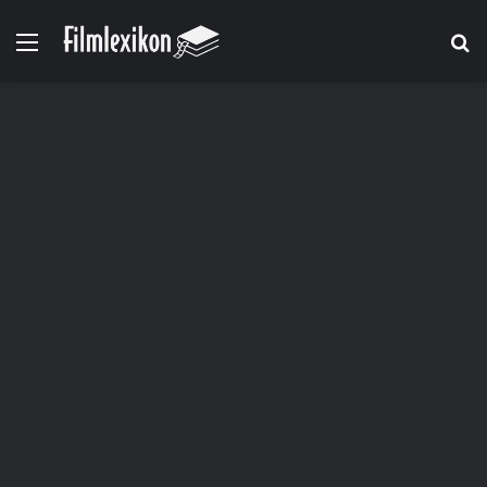
Menü
S