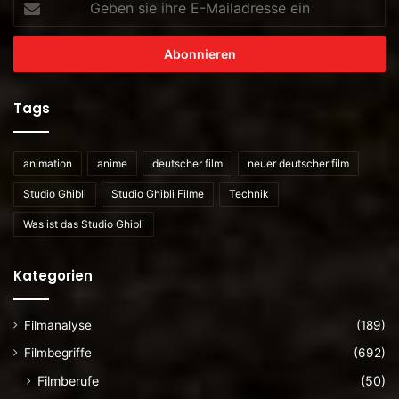
sie
ihre
E-
Mailadresse
ein
Tags
animation
anime
deutscher film
neuer deutscher film
Studio Ghibli
Studio Ghibli Filme
Technik
Was ist das Studio Ghibli
Kategorien
Filmanalyse
(189)
Filmbegriffe
(692)
Filmberufe
(50)