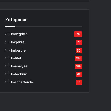
Kategorien
Filmbegriffe
692
Filmgenre
77
Filmberufe
50
Filmtitel
194
Filmanalyse
189
Filmtechnik
68
Filmschaffende
14