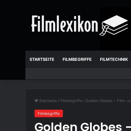
STARTSEITE
FILMBEGRIFFE
FILMTECHNIK
Startseite
/
Filmbegriffe
/
Golden Globes – Film- un
Filmbegriffe
Golden Globes 