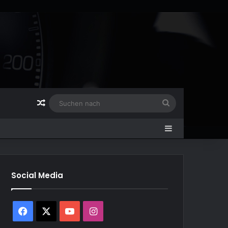
Zufälliger Artikel
Suchen
nach
Sidebar
Social Media
Facebook
X
YouTube
Instagram