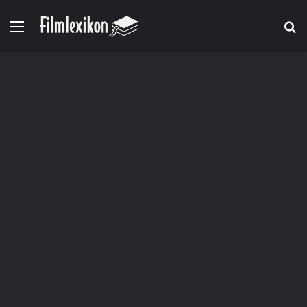
Menü
S