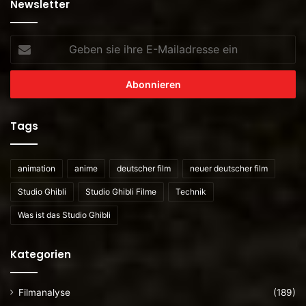
Newsletter
Geben
sie
ihre
E-
Mailadresse
ein
Tags
animation
anime
deutscher film
neuer deutscher film
Studio Ghibli
Studio Ghibli Filme
Technik
Was ist das Studio Ghibli
Kategorien
Filmanalyse
(189)