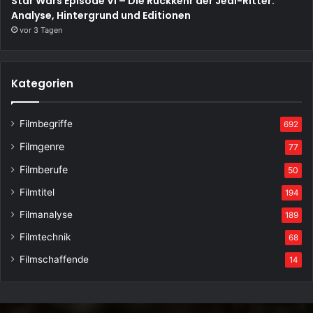
Star Wars Episode VI – Die Rückkehr der Jedi-Ritter:
Analyse, Hintergrund und Editionen
vor 3 Tagen
Kategorien
Filmbegriffe
692
Filmgenre
77
Filmberufe
50
Filmtitel
194
Filmanalyse
189
Filmtechnik
68
Filmschaffende
14