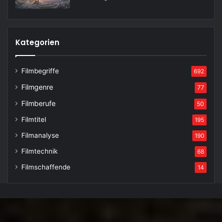
Kategorien
Filmbegriffe
692
Filmgenre
77
Filmberufe
50
Filmtitel
195
Filmanalyse
190
Filmtechnik
68
Filmschaffende
14