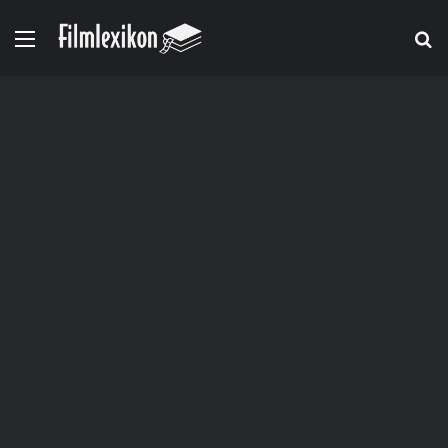
Menü
S