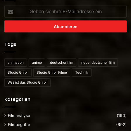
Geben
sie
ihre
E-
Mailadresse
ein
Tags
animation
anime
deutscher film
neuer deutscher film
Studio Ghibli
Studio Ghibli Filme
Technik
Was ist das Studio Ghibli
Kategorien
Filmanalyse
(190)
Filmbegriffe
(692)