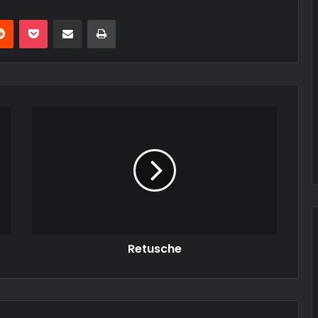
erest
Reddit
Pocket
Teile per E-Mail
Drucken
Retusche
Retusche