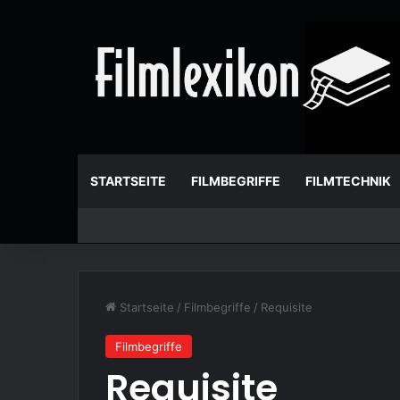
STARTSEITE
FILMBEGRIFFE
FILMTECHNIK
Startseite
/
Filmbegriffe
/
Requisite
Filmbegriffe
Requisite