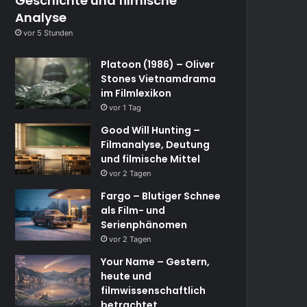
Geschichte und filmische
Analyse
vor 5 Stunden
Platoon (1986) – Oliver
Stones Vietnamdrama
im Filmlexikon
vor 1 Tag
Good Will Hunting –
Filmanalyse, Deutung
und filmische Mittel
vor 2 Tagen
Fargo – Blutiger Schnee
als Film- und
Serienphänomen
vor 2 Tagen
Your Name – Gestern,
heute und
filmwissenschaftlich
betrachtet