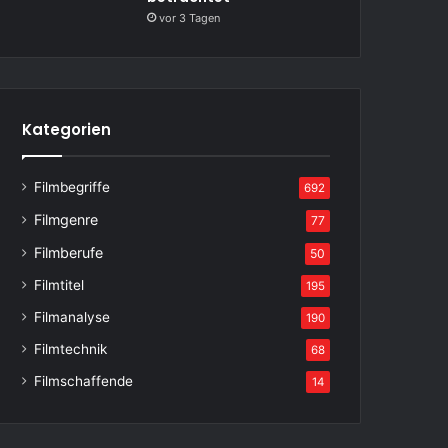
vor 3 Tagen
Kategorien
Filmbegriffe
692
Filmgenre
77
Filmberufe
50
Filmtitel
195
Filmanalyse
190
Filmtechnik
68
Filmschaffende
14