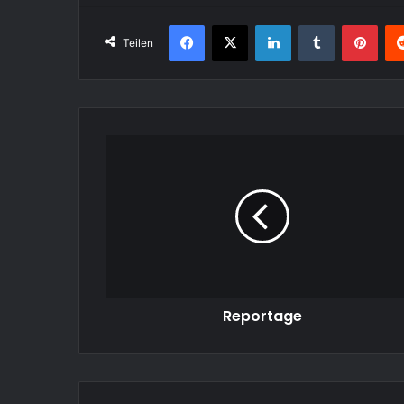
Facebook
X
LinkedIn
Tumblr
Pint
Teilen
Reportage
Reportage