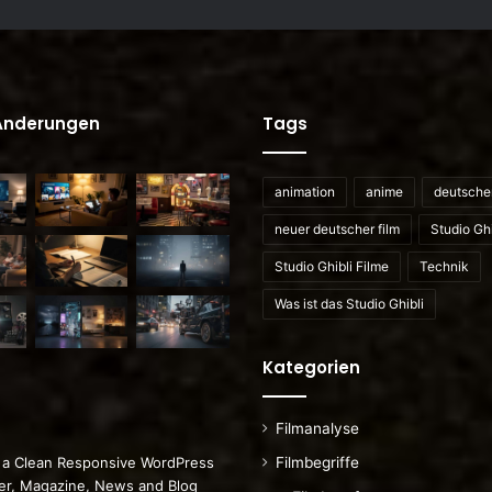
 Änderungen
Tags
animation
anime
deutscher
neuer deutscher film
Studio Ghi
Studio Ghibli Filme
Technik
Was ist das Studio Ghibli
Kategorien
Filmanalyse
Filmbegriffe
 a Clean Responsive WordPress
r, Magazine, News and Blog