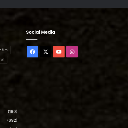
Social Media
 film
Facebook
X
YouTube
Instagram
bli
(190)
(692)