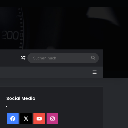
Zufälliger Artikel
Suchen
nach
Sidebar
Social Media
Facebook
X
YouTube
Instagram