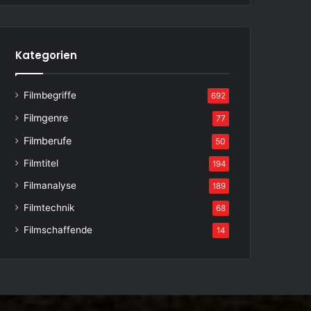
Kategorien
Filmbegriffe
692
Filmgenre
77
Filmberufe
50
Filmtitel
194
Filmanalyse
189
Filmtechnik
68
Filmschaffende
14