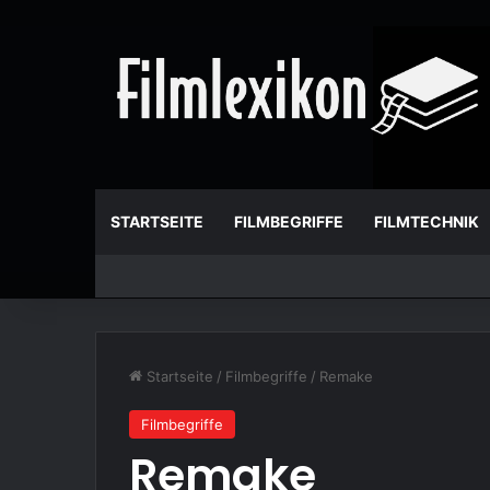
STARTSEITE
FILMBEGRIFFE
FILMTECHNIK
Startseite
/
Filmbegriffe
/
Remake
Filmbegriffe
Remake