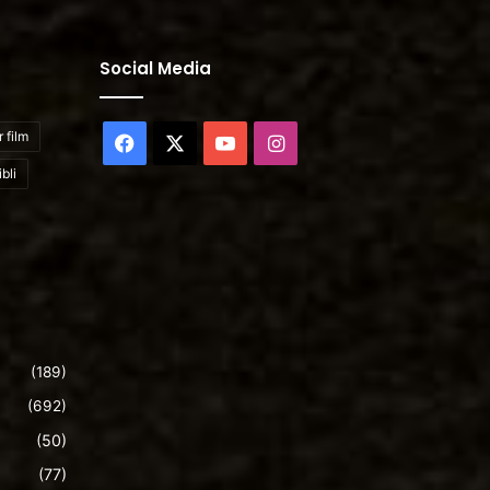
Social Media
 film
Facebook
X
YouTube
Instagram
bli
(189)
(692)
(50)
(77)