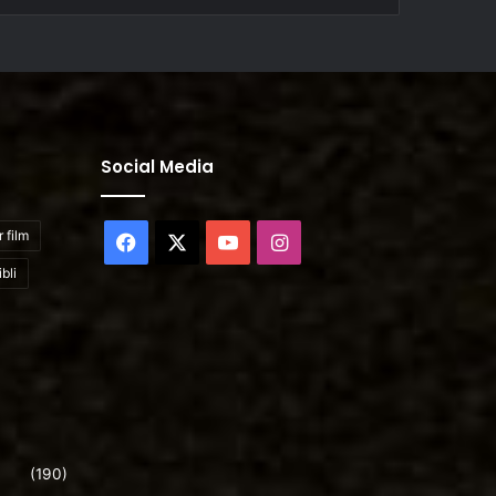
Social Media
 film
Facebook
X
YouTube
Instagram
bli
(190)