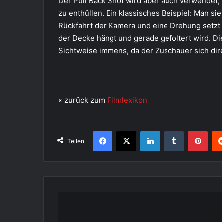
Der Pull Back Shot wird aber auch verwende
zu enthüllen. Ein klassisches Beispiel: Man si
Rückfahrt der Kamera und eine Drehung setzt 
der Decke hängt und gerade gefoltert wird. D
Sichtweise immens, da der Zuschauer sich dire
« zurück zum
Filmlexikon
Facebook
X
LinkedIn
Tumblr
Pint
Teilen
Produzent