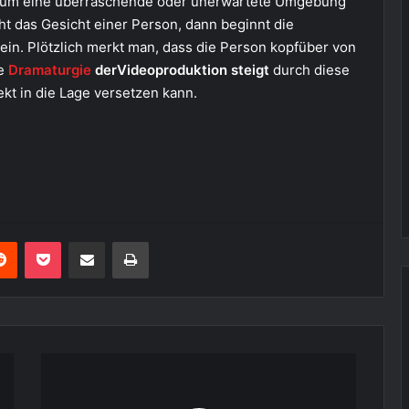
t, um eine überraschende oder unerwartete Umgebung
eht das Gesicht einer Person, dann beginnt die
ein. Plötzlich merkt man, dass die Person kopfüber von
ie
Dramaturgie
derVideoproduktion steigt
durch diese
kt in die Lage versetzen kann.
erest
Reddit
Pocket
Teile per E-Mail
Drucken
RED
Digital
Cinema