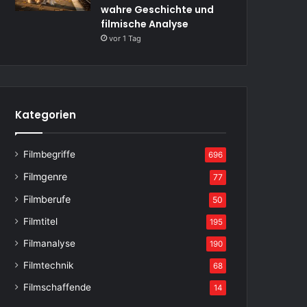
wahre Geschichte und
filmische Analyse
vor 1 Tag
Kategorien
Filmbegriffe
696
Filmgenre
77
Filmberufe
50
Filmtitel
195
Filmanalyse
190
Filmtechnik
68
Filmschaffende
14