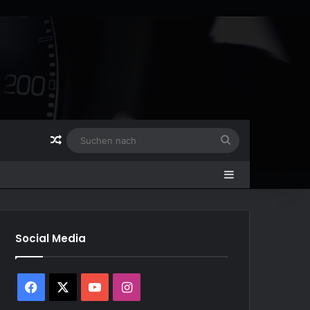
Zufälliger Artikel
Suchen
nach
Sidebar
Social Media
Facebook
X
YouTube
Instagram