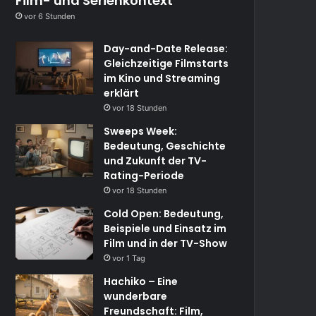
Film- und Serienkontext
vor 6 Stunden
Day-and-Date Release:
Gleichzeitige Filmstarts
im Kino und Streaming
erklärt
vor 18 Stunden
Sweeps Week:
Bedeutung, Geschichte
und Zukunft der TV-
Rating-Periode
vor 18 Stunden
Cold Open: Bedeutung,
Beispiele und Einsatz im
Film und in der TV-Show
vor 1 Tag
Hachiko – Eine
wunderbare
Freundschaft: Film,