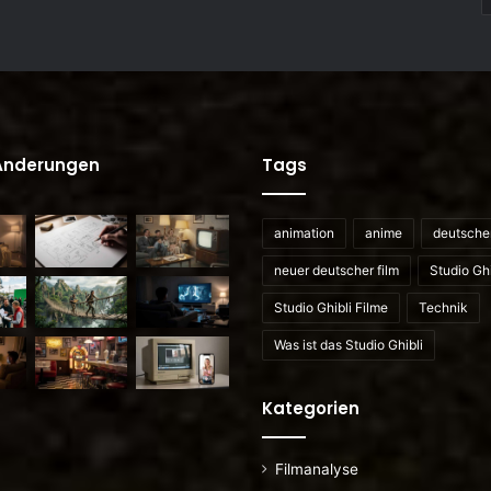
 Änderungen
Tags
animation
anime
deutscher
neuer deutscher film
Studio Ghi
Studio Ghibli Filme
Technik
Was ist das Studio Ghibli
Kategorien
Filmanalyse