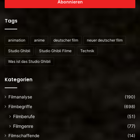
E-
Mailadresse
ein
Tags
animation
anime
deutscher film
neuer deutscher film
Studio Ghibli
Studio Ghibli Filme
Technik
Was ist das Studio Ghibli
Kategorien
Filmanalyse
(190)
Filmbegriffe
(698)
Filmberufe
(51)
Filmgenre
(77)
Filmschaffende
(14)