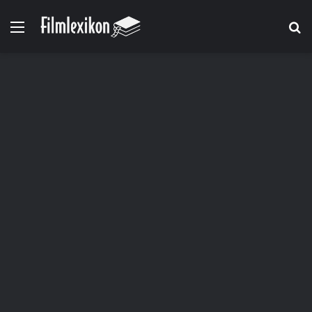
Menü
S