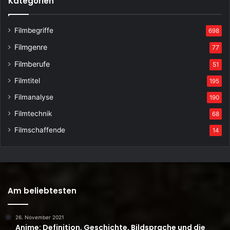
Kategorien
Filmbegriffe
698
Filmgenre
77
Filmberufe
51
Filmtitel
195
Filmanalyse
190
Filmtechnik
68
Filmschaffende
14
Am beliebtesten
26. November 2021
Anime: Definition, Geschichte, Bildsprache und die