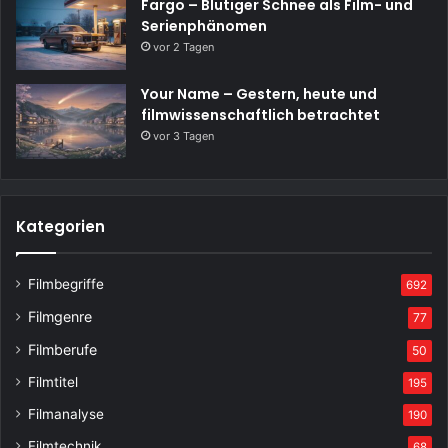
Fargo – Blutiger Schnee als Film- und
Serienphänomen
vor 2 Tagen
Your Name – Gestern, heute und
filmwissenschaftlich betrachtet
vor 3 Tagen
Kategorien
Filmbegriffe
692
Filmgenre
77
Filmberufe
50
Filmtitel
195
Filmanalyse
190
Filmtechnik
68