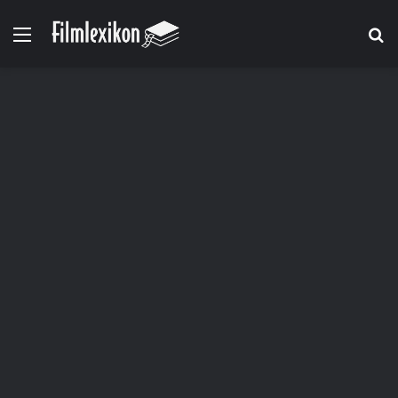
Menü
S