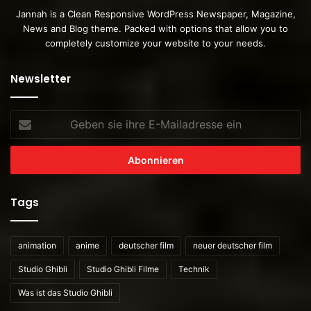
Jannah is a Clean Responsive WordPress Newspaper, Magazine,
News and Blog theme. Packed with options that allow you to
completely customize your website to your needs.
Newsletter
Geben
sie
ihre
E-
Mailadresse
ein
Tags
animation
anime
deutscher film
neuer deutscher film
Studio Ghibli
Studio Ghibli Filme
Technik
Was ist das Studio Ghibli