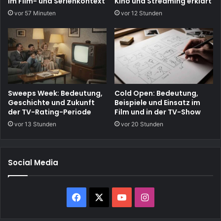
im Film- und Serienkontext
Kino und Streaming erklärt
vor 57 Minuten
vor 12 Stunden
Sweeps Week: Bedeutung,
Cold Open: Bedeutung,
Geschichte und Zukunft
Beispiele und Einsatz im
der TV-Rating-Periode
Film und in der TV-Show
vor 13 Stunden
vor 20 Stunden
Social Media
Facebook
X
YouTube
Instagram