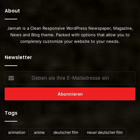
About
Jannah is a Clean Responsive WordPress Newspaper, Magazine,
News and Blog theme. Packed with options that allow you to
completely customize your website to your needs.
Newsletter
Geben
sie
ihre
E-
Mailadresse
ein
Tags
animation
anime
deutscher film
neuer deutscher film