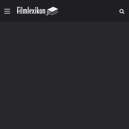
Menü
S