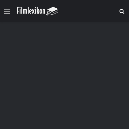
Menü
S