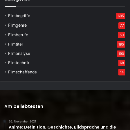
Filmbegriffe
695
Filmgenre
77
Filmberufe
50
Filmtitel
195
Filmanalyse
190
Filmtechnik
68
Filmschaffende
14
Am beliebtesten
26. November 2021
Anime: Definition, Geschichte, Bildsprache und die