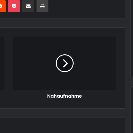
erest
Reddit
Pocket
Teile per E-Mail
Drucken
Nahaufnahme
Nahaufnahme