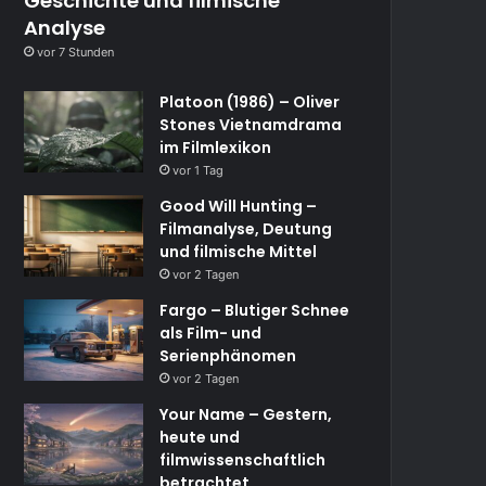
Geschichte und filmische
Analyse
vor 7 Stunden
Platoon (1986) – Oliver
Stones Vietnamdrama
im Filmlexikon
vor 1 Tag
Good Will Hunting –
Filmanalyse, Deutung
und filmische Mittel
vor 2 Tagen
Fargo – Blutiger Schnee
als Film- und
Serienphänomen
vor 2 Tagen
Your Name – Gestern,
heute und
filmwissenschaftlich
betrachtet