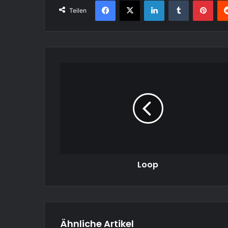
Facebook
X
LinkedIn
Tumblr
Pint
Teilen
Loop
Loop
Ähnliche Artikel