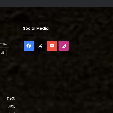
Social Media
 film
Facebook
X
YouTube
Instagram
bli
(190)
(692)