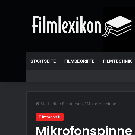
STARTSEITE
FILMBEGRIFFE
FILMTECHNIK
Startseite
/
Filmtechnik
/
Mikrofonspinne
Filmtechnik
Mikrofonspinne