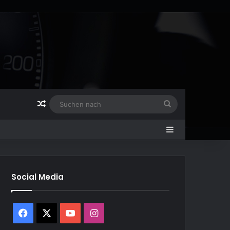
Zufälliger Artikel
Suchen
nach
Sidebar
Social Media
Facebook
X
YouTube
Instagram