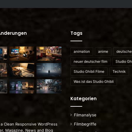
 Änderungen
Tags
animation
anime
deutscher
neuer deutscher film
Studio Ghi
Studio Ghibli Filme
Technik
Was ist das Studio Ghibli
Kategorien
Filmanalyse
Filmbegriffe
 a Clean Responsive WordPress
r, Magazine, News and Blog