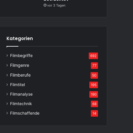
vor 3 Tagen
Kategorien
Filmbegriffe
692
Filmgenre
77
Filmberufe
50
Filmtitel
195
Filmanalyse
190
Filmtechnik
68
Filmschaffende
14