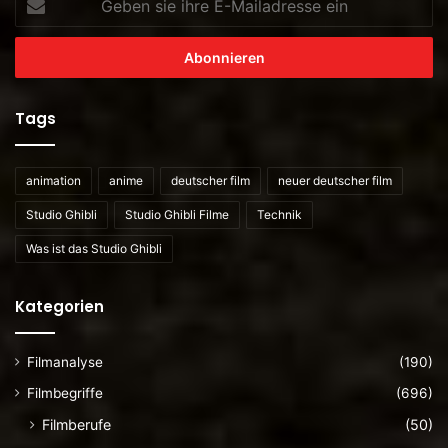
sie
ihre
E-
Mailadresse
ein
Tags
animation
anime
deutscher film
neuer deutscher film
Studio Ghibli
Studio Ghibli Filme
Technik
Was ist das Studio Ghibli
Kategorien
Filmanalyse
(190)
Filmbegriffe
(696)
Filmberufe
(50)