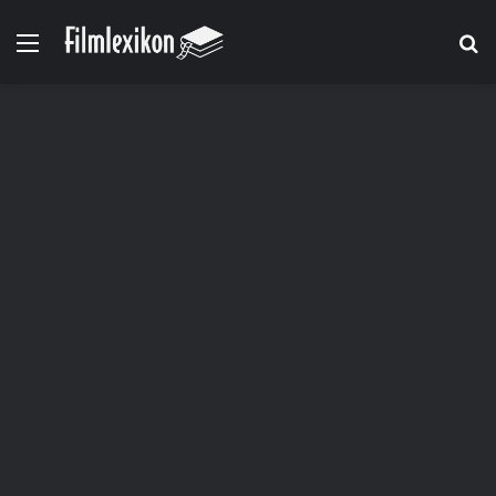
Menü
S