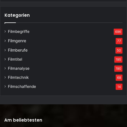
Kategorien
Filmbegriffe
696
Filmgenre
77
Filmberufe
50
Filmtitel
195
Filmanalyse
190
Filmtechnik
68
Filmschaffende
14
Am beliebtesten