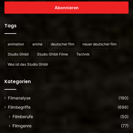
ihre
E-
Mailadresse
ein
Tags
animation
anime
deutscher film
neuer deutscher film
Studio Ghibli
Studio Ghibli Filme
Technik
Was ist das Studio Ghibli
Kategorien
Filmanalyse
(190)
Filmbegriffe
(696)
Filmberufe
(50)
Filmgenre
(77)