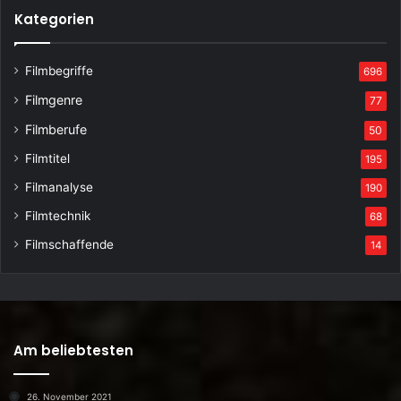
Kategorien
Filmbegriffe
696
Filmgenre
77
Filmberufe
50
Filmtitel
195
Filmanalyse
190
Filmtechnik
68
Filmschaffende
14
Am beliebtesten
26. November 2021