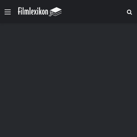
Menü
S