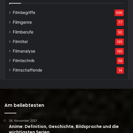
Filmbegriffe
696
Filmgenre
77
Filmberufe
50
Filmtitel
195
Filmanalyse
190
Filmtechnik
68
Filmschaffende
14
Am beliebtesten
26. November 2021
Anime: Definition, Geschichte, Bildsprache und die
wichtigsten Serien