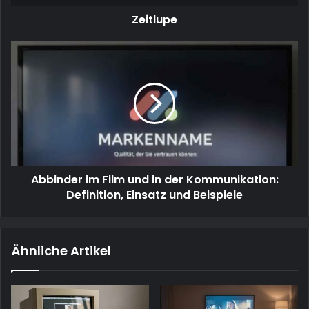
Zeitlupe
Abbinder
im
Film
und
in
der
Kommunikation:
Definition,
Einsatz
Abbinder im Film und in der Kommunikation:
und
Beispiele
Definition, Einsatz und Beispiele
Ähnliche Artikel