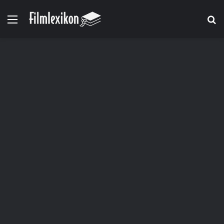
Menü
S