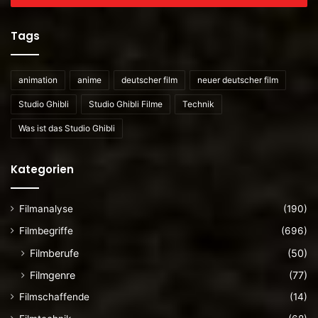
Mailadresse
ein
Tags
animation
anime
deutscher film
neuer deutscher film
Studio Ghibli
Studio Ghibli Filme
Technik
Was ist das Studio Ghibli
Kategorien
Filmanalyse
(190)
Filmbegriffe
(696)
Filmberufe
(50)
Filmgenre
(77)
Filmschaffende
(14)