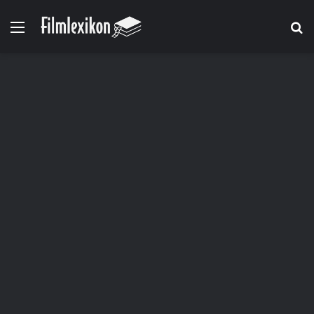
Menü
S