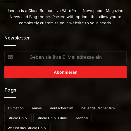
Jannah is a Clean Responsive WordPress Newspaper, Magazine,
News and Blog theme. Packed with options that allow you to
completely customize your website to your needs.
Newsletter
Geben
sie
ihre
E-
Mailadresse
ein
Tags
animation
anime
deutscher film
neuer deutscher film
Studio Ghibli
Studio Ghibli Filme
Technik
Was ist das Studio Ghibli