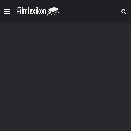
Menü
S