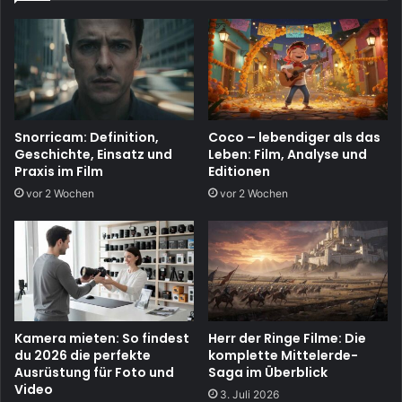
Snorricam: Definition,
Coco – lebendiger als das
Geschichte, Einsatz und
Leben: Film, Analyse und
Praxis im Film
Editionen
vor 2 Wochen
vor 2 Wochen
Kamera mieten: So findest
Herr der Ringe Filme: Die
du 2026 die perfekte
komplette Mittelerde-
Ausrüstung für Foto und
Saga im Überblick
Video
3. Juli 2026