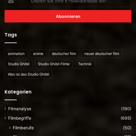
sie
ihre
E-
Mailadresse
ein
Tags
animation
anime
deutscher film
neuer deutscher film
Studio Ghibli
Studio Ghibli Filme
Technik
Was ist das Studio Ghibli
Kategorien
Filmanalyse
(190)
Filmbegriffe
(695)
Filmberufe
(50)