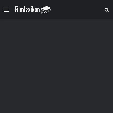
Menü
S