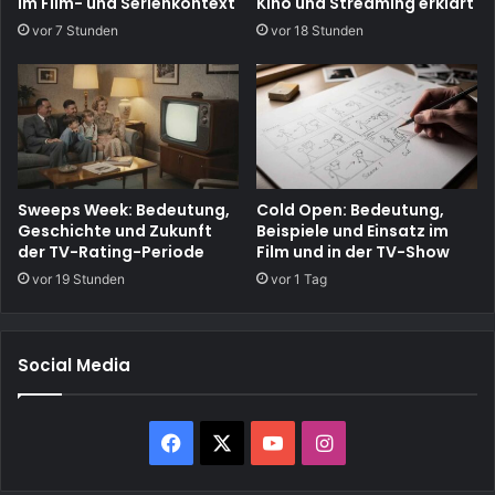
im Film- und Serienkontext
Kino und Streaming erklärt
vor 7 Stunden
vor 18 Stunden
Sweeps Week: Bedeutung,
Cold Open: Bedeutung,
Geschichte und Zukunft
Beispiele und Einsatz im
der TV-Rating-Periode
Film und in der TV-Show
vor 19 Stunden
vor 1 Tag
Social Media
Facebook
X
YouTube
Instagram