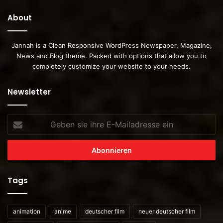
About
Jannah is a Clean Responsive WordPress Newspaper, Magazine,
News and Blog theme. Packed with options that allow you to
completely customize your website to your needs.
Newsletter
Geben
sie
ihre
E-
Mailadresse
ein
Tags
animation
anime
deutscher film
neuer deutscher film