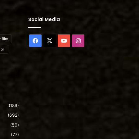
Social Media
 film
Facebook
X
YouTube
Instagram
bli
(189)
(692)
(50)
(77)