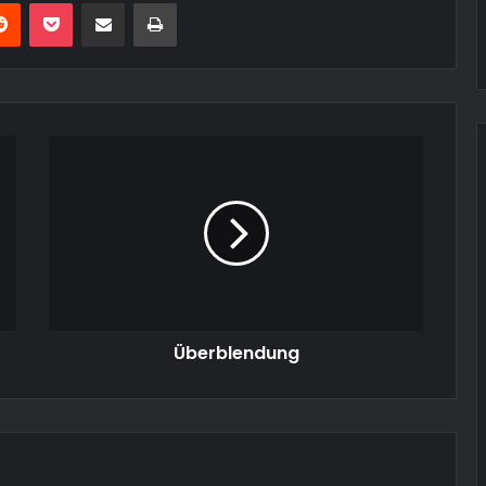
erest
Reddit
Pocket
Teile per E-Mail
Drucken
Überblendung
Überblendung