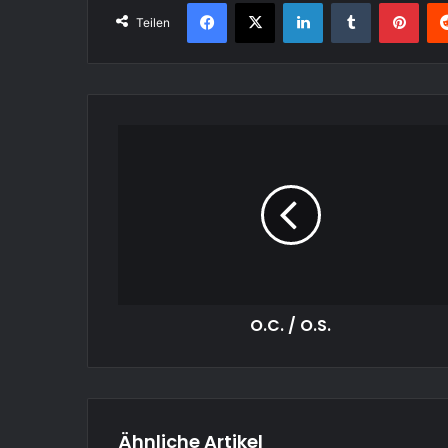
Facebook
X
LinkedIn
Tumblr
Pint
Teilen
O.C.
/
O.S.
O.C. / O.S.
Ähnliche Artikel