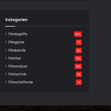
Kategorien
Filmbegriffe
692
Filmgenre
77
Filmberufe
50
Filmtitel
194
Filmanalyse
189
Filmtechnik
68
Filmschaffende
14