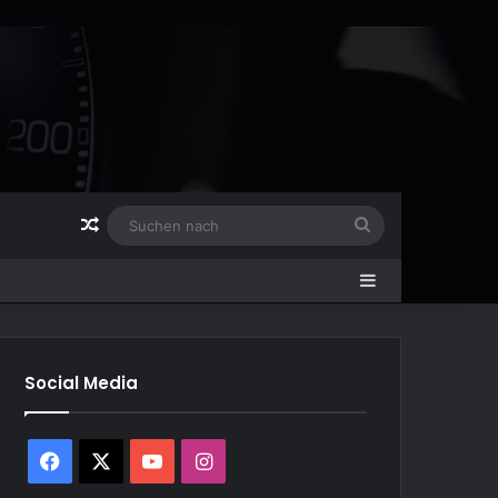
Zufälliger Artikel
Suchen
nach
Sidebar
Social Media
Facebook
X
YouTube
Instagram