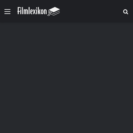
Menü
S