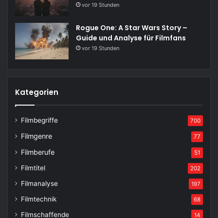
vor 19 Stunden
Rogue One: A Star Wars Story –
Guide und Analyse für Filmfans
vor 19 Stunden
Kategorien
Filmbegriffe
700
Filmgenre
77
Filmberufe
51
Filmtitel
202
Filmanalyse
197
Filmtechnik
68
Filmschaffende
14