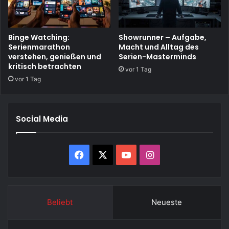
Binge Watching:
Showrunner – Aufgabe,
Serienmarathon
Macht und Alltag des
verstehen, genießen und
Serien-Masterminds
kritisch betrachten
vor 1 Tag
vor 1 Tag
Social Media
Facebook
X
YouTube
Instagram
Beliebt
Neueste