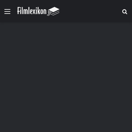
Menü
S