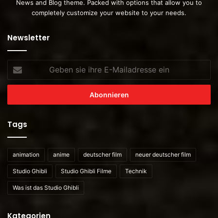
News and Blog theme. Packed with options that allow you to
completely customize your website to your needs.
Newsletter
Geben
sie
ihre
E-
Mailadresse
ein
Tags
animation
anime
deutscher film
neuer deutscher film
Studio Ghibli
Studio Ghibli Filme
Technik
Was ist das Studio Ghibli
Kategorien